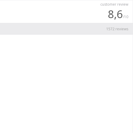
customer review
8,6
/10
1572 reviews
Pe
Pr