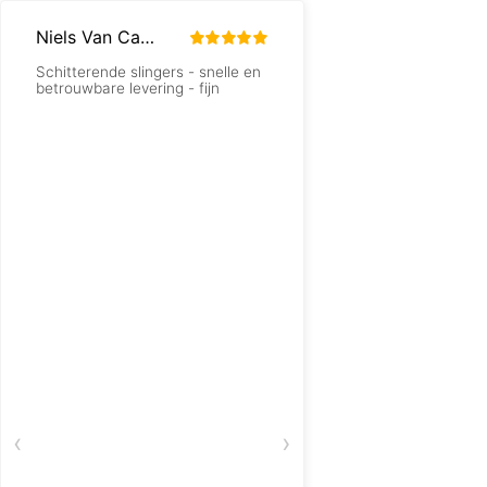
Niels Van Campen
Anke
Schitterende slingers - snelle en
Top service en zo’n 
betrouwbare levering - fijn
slinger! 🎉
‹
›