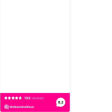
193
reviews
9,2