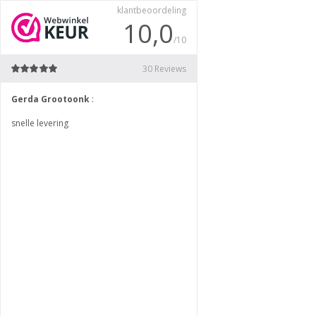
klantbeoordeling
10,0
/10
30 Reviews
Gerda Grootoonk
:
Karien Luijten Robben
:
ce,
snelle levering
Goede prijs. Ergens anders echt
voor hetzelfde.
Vlug bezorgd en goed ingepakt. 
nog meer bestellen. Super