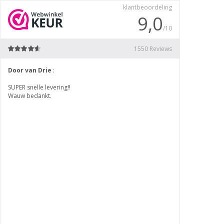
klantbeoordeling
9,0
/10
1550 Reviews
Door van Drie
:
Marianne
:
SUPER snelle levering!!
uitstekende hulp g
Wauw bedankt.
eerder bestelde 
het 2e bestelde p
mij. zeer tevreden