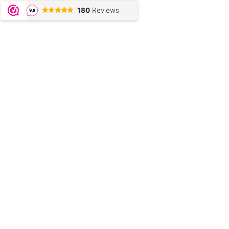
180
Reviews
9,8