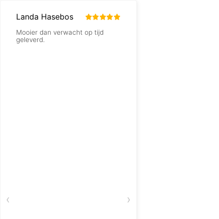
Landa Hasebos
Rob
Mooier dan verwacht op tijd
Goede site, vlotte bes
geleverd.
communicatie en een
de bestelling in huis.
hoort.
‹
›