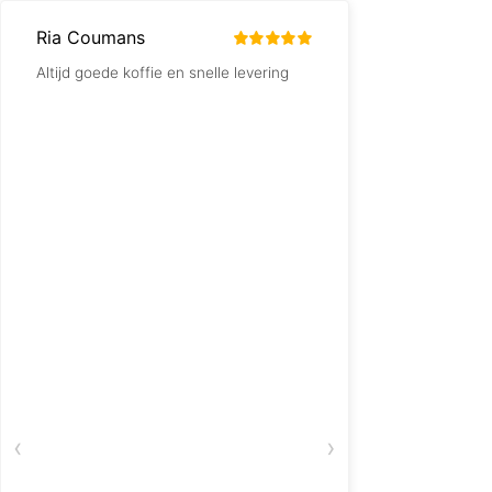
Ria Coumans
Ton ten Dam
Altijd goede koffie en snelle levering
Groot gemak als
vindt. Heb geli
‹
›