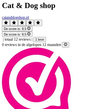
Cat & Dog shop
catanddogshop.nl
De score is:
9,5
De score is:
9,5
|
totaal 12 reviews
|
1 bron
0 reviews in de afgelopen 12 maanden