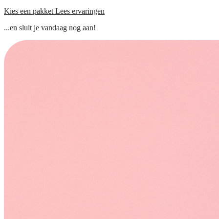
Kies een pakket
Lees ervaringen
...en sluit je vandaag nog aan!