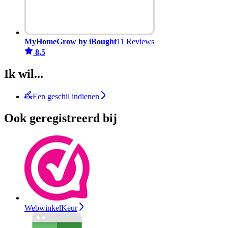
MyHomeGrow by iBought
11 Reviews
8,5
Ik wil...
Een geschil indienen
Ook geregistreerd bij
WebwinkelKeur