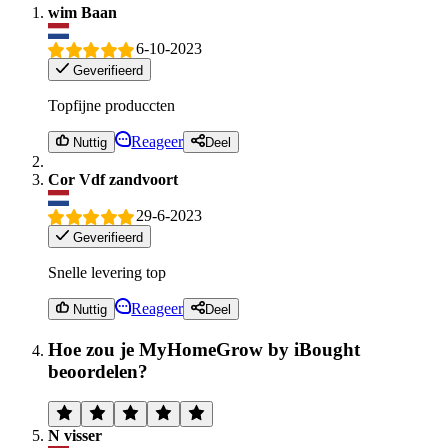
wim Baan
6-10-2023
Geverifieerd
Topfijne produccten
Reageer
Nuttig
Deel
Cor Vdf zandvoort
29-6-2023
Geverifieerd
Snelle levering top
Reageer
Nuttig
Deel
Hoe zou je MyHomeGrow by iBought
beoordelen?
N visser