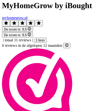
MyHomeGrow by iBought
myhomegrow.nl
De score is:
8,5
De score is:
8,5
|
totaal 11 reviews
|
1 bron
0 reviews in de afgelopen 12 maanden