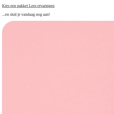
Kies een pakket
Lees ervaringen
...en sluit je vandaag nog aan!