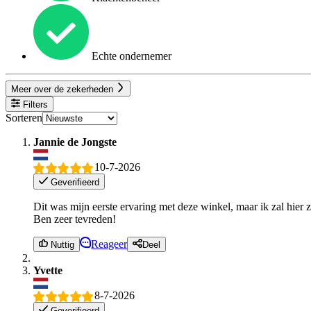
Echte ondernemer
Meer over de zekerheden
Filters
Sorteren
Jannie de Jongste
10-7-2026
Geverifieerd
Dit was mijn eerste ervaring met deze winkel, maar ik zal hier z
Ben zeer tevreden!
Reageer
Nuttig
Deel
Yvette
8-7-2026
Geverifieerd