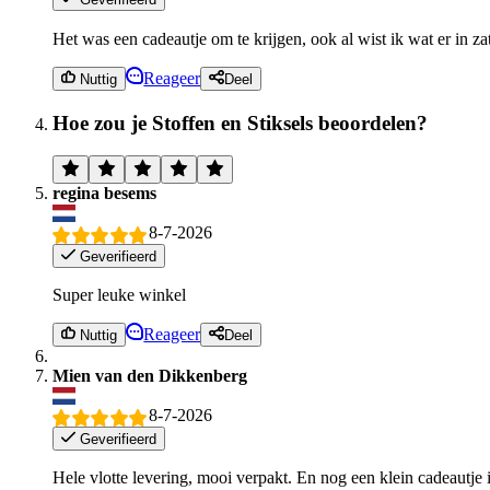
Het was een cadeautje om te krijgen, ook al wist ik wat er in za
Reageer
Nuttig
Deel
Hoe zou je Stoffen en Stiksels beoordelen?
regina besems
8-7-2026
Geverifieerd
Super leuke winkel
Reageer
Nuttig
Deel
Mien van den Dikkenberg
8-7-2026
Geverifieerd
Hele vlotte levering, mooi verpakt. En nog een klein cadeautje 