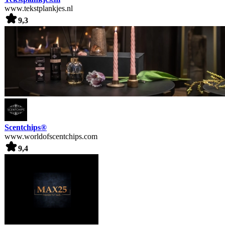
www.tekstplankjes.nl
9,3
Scentchips®
www.worldofscentchips.com
9,4