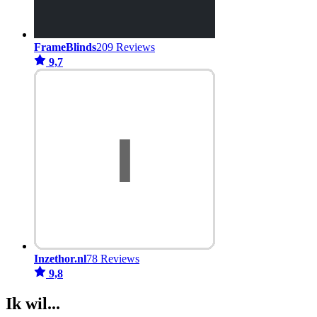
FrameBlinds
209 Reviews
9,7
Inzethor.nl
78 Reviews
9,8
Ik wil...