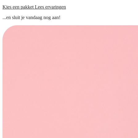
Kies een pakket
Lees ervaringen
...en sluit je vandaag nog aan!