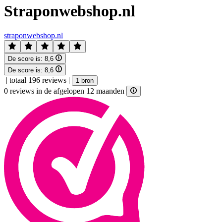
Straponwebshop.nl
straponwebshop.nl
De score is:
8,6
De score is:
8,6
|
totaal 196 reviews
|
1 bron
0 reviews in de afgelopen 12 maanden