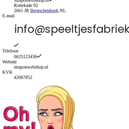
Straponwebshop.nl
Rottekade 92
2661 JR
Bergschenhoek
NL
E-mail
Telefoon
0625123436
Website
straponwebshop.nl
KVK
42067852