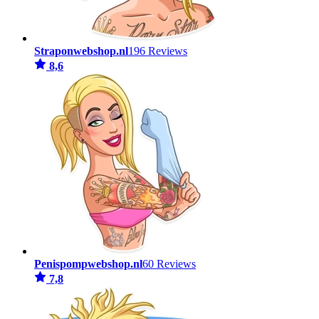
Straponwebshop.nl
196 Reviews
8,6
Penispompwebshop.nl
60 Reviews
7,8