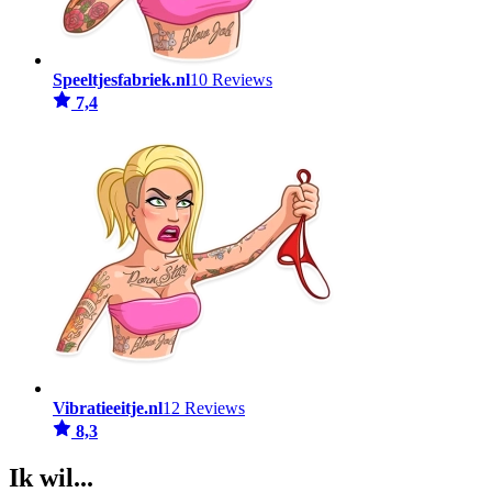
Speeltjesfabriek.nl
10 Reviews
7,4
Vibratieeitje.nl
12 Reviews
8,3
Ik wil...