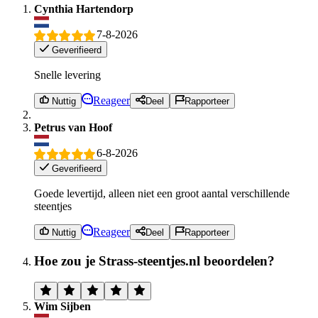
Cynthia Hartendorp
7-8-2026
Geverifieerd
Snelle levering
Reageer
Nuttig
Deel
Rapporteer
Petrus van Hoof
6-8-2026
Geverifieerd
Goede levertijd, alleen niet een groot aantal verschillende
steentjes
Reageer
Nuttig
Deel
Rapporteer
Hoe zou je Strass-steentjes.nl beoordelen?
Wim Sijben