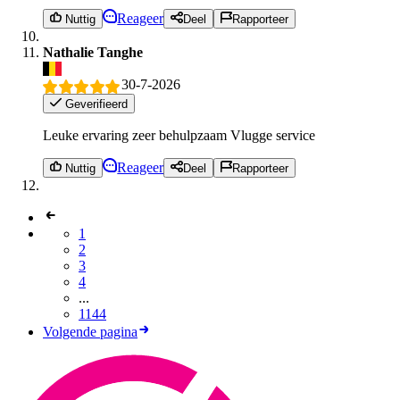
Reageer
Nuttig
Deel
Rapporteer
Nathalie Tanghe
30-7-2026
Geverifieerd
Leuke ervaring zeer behulpzaam Vlugge service
Reageer
Nuttig
Deel
Rapporteer
1
2
3
4
...
1144
Volgende pagina