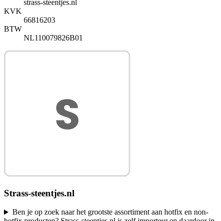
strass-steentjes.nl
KVK
66816203
BTW
NL110079826B01
Strass-steentjes.nl
Ben je op zoek naar het grootste assortiment aan hotfix en non-
hotfix producten? Strass-steentjes.nl is zelf importeur en daardoor in