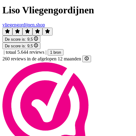
Liso Vliegengordijnen
vliegengordijnen.shop
De score is:
9,5
De score is:
9,5
|
totaal 5.644 reviews
|
1 bron
260 reviews in de afgelopen 12 maanden