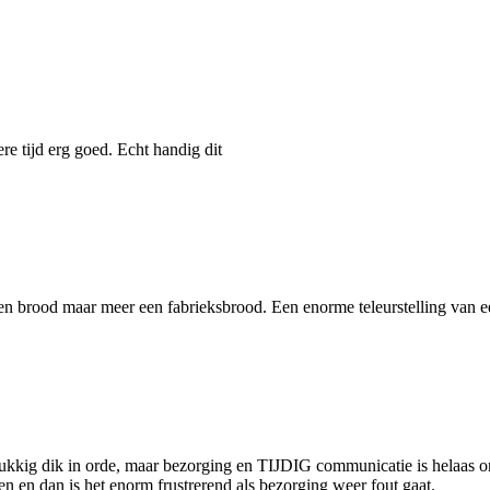
re tijd erg goed. Echt handig dit
en brood maar meer een fabrieksbrood. Een enorme teleurstelling van 
lukkig dik in orde, maar bezorging en TIJDIG communicatie is helaas 
 en dan is het enorm frustrerend als bezorging weer fout gaat.