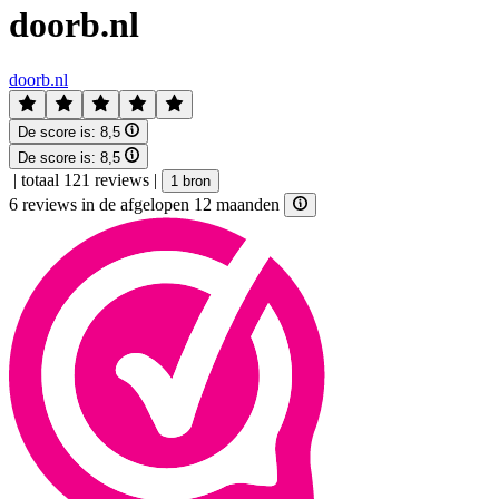
doorb.nl
doorb.nl
De score is:
8,5
De score is:
8,5
|
totaal 121 reviews
|
1 bron
6 reviews in de afgelopen 12 maanden