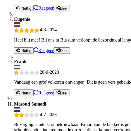
Reageer
Nuttig
Deel
Eugenie
4-3-2024
Heel blij mee! Bij ons in Bussum verloopt de bezorging al lange
Reageer
Nuttig
Deel
Frank
28-9-2023
Vandaag een grof volkoren ontvangen. Dit is geen vers gebakk
Reageer
Nuttig
Deel
Masoud Samadi
4-7-2023
Bezorging is uiterst onbetrouwbaar. Brood van de bakker is ge
schoolgaande kinderen moet je op zo'n dienst kunnen vertrouwen