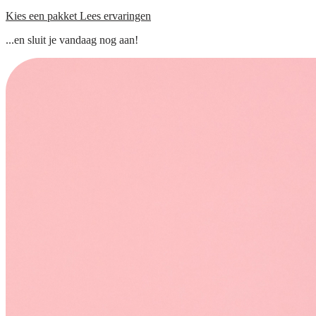
Kies een pakket
Lees ervaringen
...en sluit je vandaag nog aan!