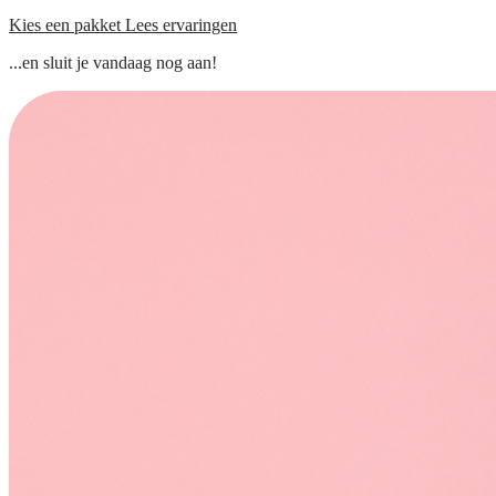
Kies een pakket
Lees ervaringen
...en sluit je vandaag nog aan!