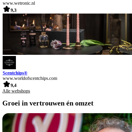
www.wetronic.nl
9,3
Scentchips®
www.worldofscentchips.com
9,4
Alle webshops
Groei in vertrouwen én omzet