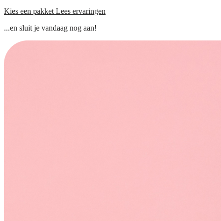
Kies een pakket
Lees ervaringen
...en sluit je vandaag nog aan!