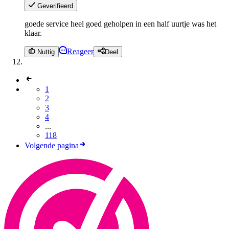
Geverifieerd
goede service heel goed geholpen in een half uurtje was het
klaar.
Reageer
Nuttig
Deel
1
2
3
4
...
118
Volgende pagina