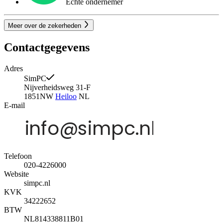
Echte ondernemer
Meer over de zekerheden
Contactgegevens
Adres
SimPC
Nijverheidsweg 31-F
1851NW
Heiloo
NL
E-mail
Telefoon
020-4226000
Website
simpc.nl
KVK
34222652
BTW
NL814338811B01