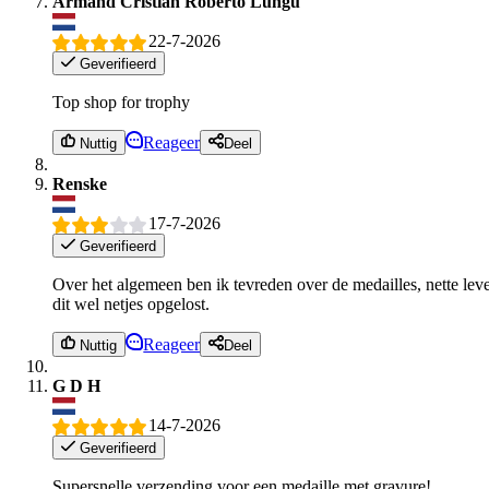
Armand Cristian Roberto Lungu
22-7-2026
Geverifieerd
Top shop for trophy
Reageer
Nuttig
Deel
Renske
17-7-2026
Geverifieerd
Over het algemeen ben ik tevreden over de medailles, nette lever
dit wel netjes opgelost.
Reageer
Nuttig
Deel
G D H
14-7-2026
Geverifieerd
Supersnelle verzending voor een medaille met gravure!