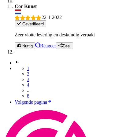
Cor Kunst
22-1-2022
Geverifieerd
Zeer vlotte levering en deskundig verpakt
Reageer
Nuttig
Deel
1
2
3
4
...
8
Volgende pagina