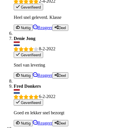
2-4-2022
Geverifieerd
Heel snel geleverd. Klasse
Reageer
Nuttig
Deel
Denie Jong
8-2-2022
Geverifieerd
Snel van levering
Reageer
Nuttig
Deel
Fred Donkers
6-2-2022
Geverifieerd
Goed en lekker snel bezorgt
Reageer
Nuttig
Deel