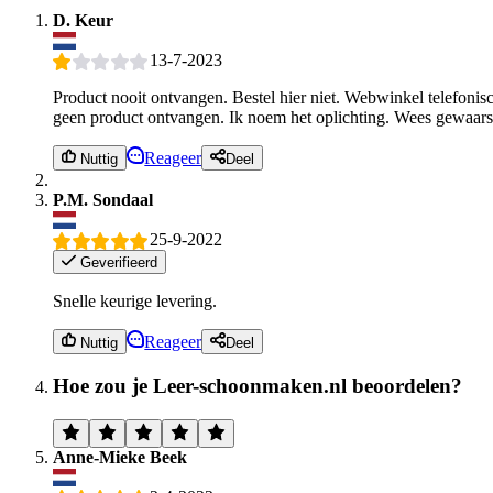
D. Keur
13-7-2023
Product nooit ontvangen. Bestel hier niet. Webwinkel telefonis
geen product ontvangen. Ik noem het oplichting. Wees gewaar
Reageer
Nuttig
Deel
P.M. Sondaal
25-9-2022
Geverifieerd
Snelle keurige levering.
Reageer
Nuttig
Deel
Hoe zou je Leer-schoonmaken.nl beoordelen?
Anne-Mieke Beek