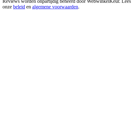
Reviews worden onpartijdig beheerd door
WebwinkelKeur
. Lees
onze
beleid
en
algemene voorwaarden
.