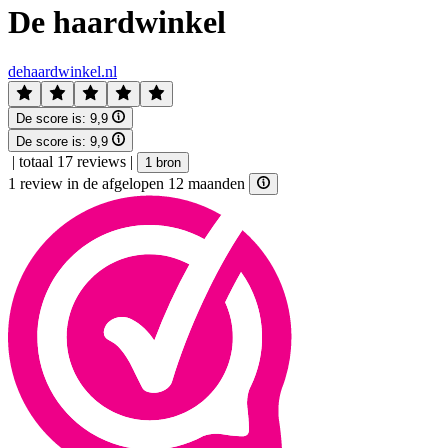
De haardwinkel
dehaardwinkel.nl
De score is:
9,9
De score is:
9,9
|
totaal 17 reviews
|
1 bron
1 review in de afgelopen 12 maanden