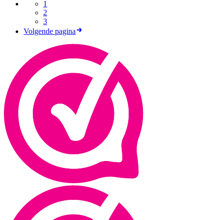
1
2
3
Volgende pagina