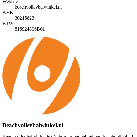
Website
beachvolleybalwinkel.nl
KVK
30215823
BTW
816924806B01
Beachvolleybalwinkel.nl
Beachvolleybalwinkel is dé shop op het gebied van beachvolleybal!