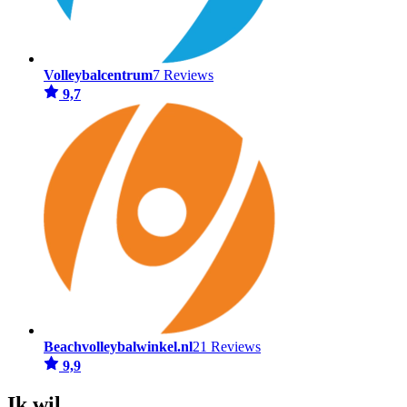
Volleybalcentrum
7 Reviews
9,7
Beachvolleybalwinkel.nl
21 Reviews
9,9
Ik wil...