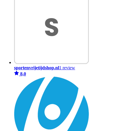
sportenvrijetijdshop.nl
1 review
8,0