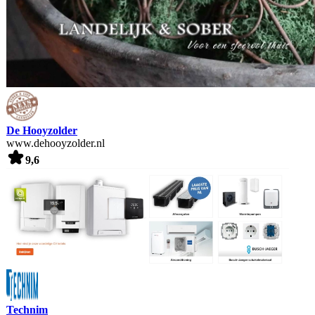
De Hooyzolder
www.dehooyzolder.nl
9,6
Technim