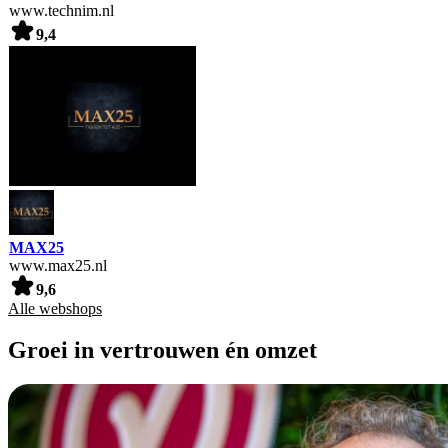
www.technim.nl
9,4
MAX25
www.max25.nl
9,6
Alle webshops
Groei in vertrouwen én omzet