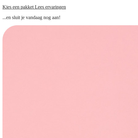
Kies een pakket
Lees ervaringen
...en sluit je vandaag nog aan!