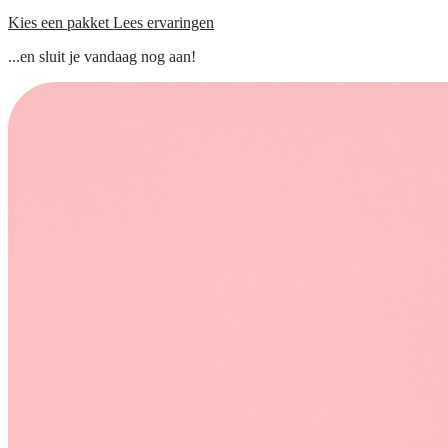
Kies een pakket
Lees ervaringen
...en sluit je vandaag nog aan!