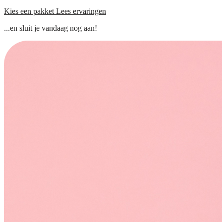
Kies een pakket
Lees ervaringen
...en sluit je vandaag nog aan!