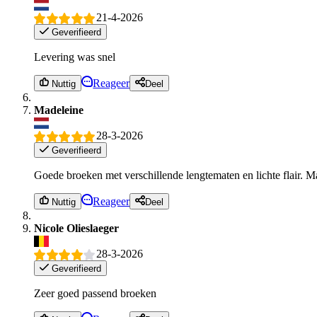
21-4-2026
Geverifieerd
Levering was snel
Reageer
Nuttig
Deel
Madeleine
28-3-2026
Geverifieerd
Goede broeken met verschillende lengtematen en lichte flair. M
Reageer
Nuttig
Deel
Nicole Olieslaeger
28-3-2026
Geverifieerd
Zeer goed passend broeken