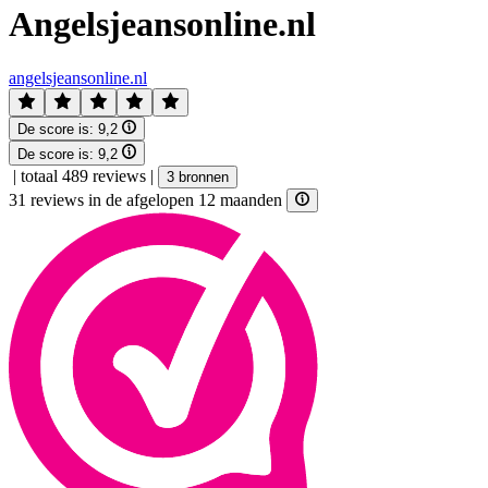
Angelsjeansonline.nl
angelsjeansonline.nl
De score is:
9,2
De score is:
9,2
|
totaal 489 reviews
|
3 bronnen
31 reviews in de afgelopen 12 maanden