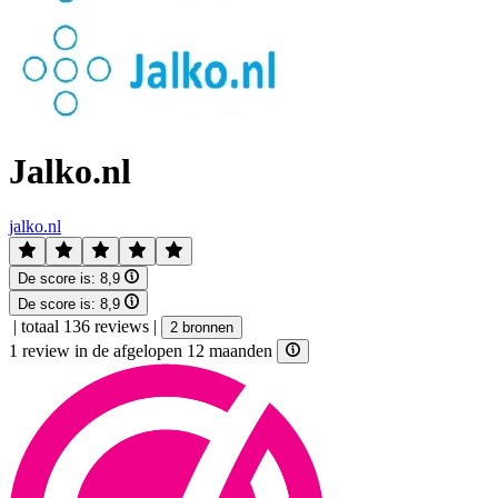
Jalko.nl
jalko.nl
De score is:
8,9
De score is:
8,9
|
totaal 136 reviews
|
2 bronnen
1 review in de afgelopen 12 maanden