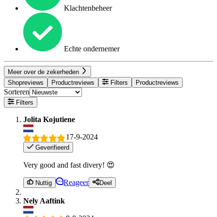
Klachtenbeheer
Echte ondernemer
Meer over de zekerheden
Shopreviews
Productreviews
Filters
Productreviews
Sorteren
Filters
Jolita Kojutiene
17-9-2024
Geverifieerd
Very good and fast divery! 😍
Reageer
Nuttig
Deel
Nely Aaftink