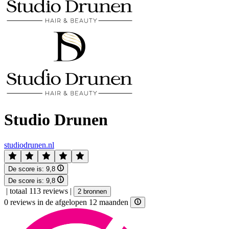
Studio Drunen
studiodrunen.nl
De score is:
9,8
De score is:
9,8
|
totaal 113 reviews
|
2 bronnen
0 reviews in de afgelopen 12 maanden