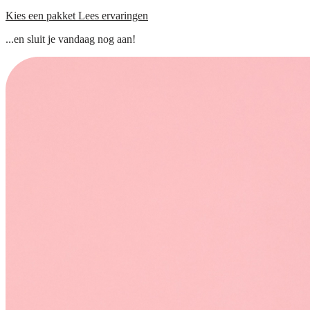
Kies een pakket
Lees ervaringen
...en sluit je vandaag nog aan!