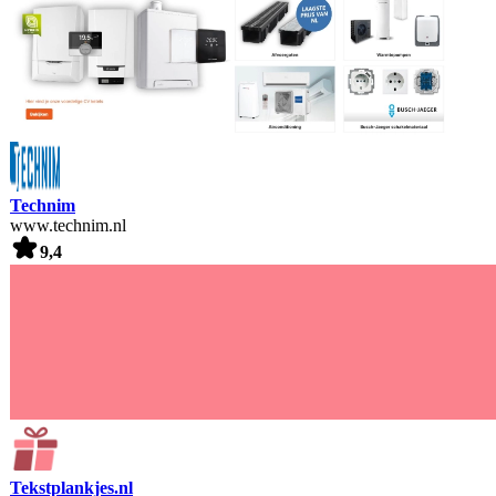
Technim
www.technim.nl
9,4
Tekstplankjes.nl