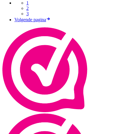
1
2
3
Volgende pagina