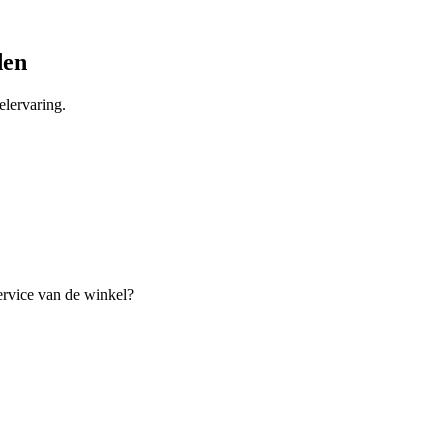
den
lervaring.
ervice van de winkel?