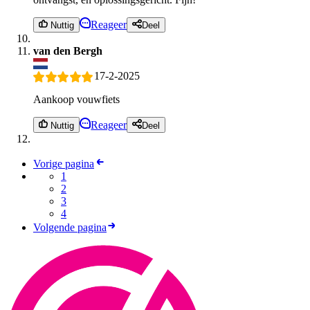
Reageer
Nuttig
Deel
van den Bergh
17-2-2025
Aankoop vouwfiets
Reageer
Nuttig
Deel
Vorige pagina
1
2
3
4
Volgende pagina