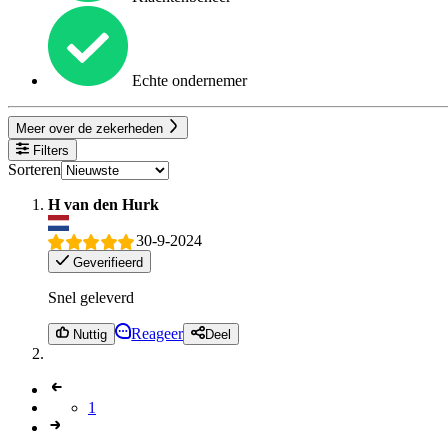
Echte ondernemer
Meer over de zekerheden
Filters
Sorteren
H van den Hurk
30-9-2024
Geverifieerd
Snel geleverd
Reageer
Nuttig
Deel
1