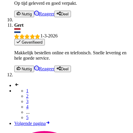
Op tijd geleverd en goed verpakt.
Reageer
Nuttig
Deel
Gert
1-3-2026
Geverifieerd
Makkelijk bestellen online en telefonisch. Snelle levering en
hele goede service.
Reageer
Nuttig
Deel
1
2
3
4
...
5
Volgende pagina