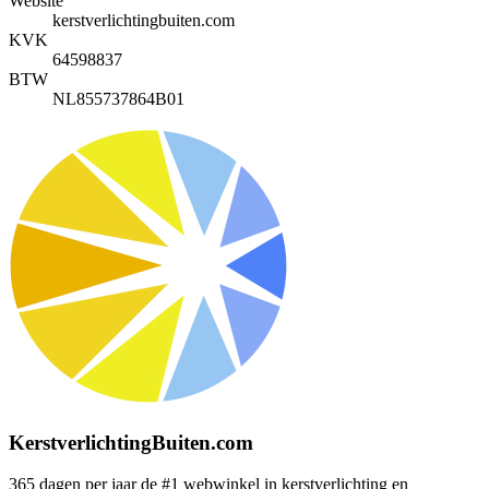
Website
kerstverlichtingbuiten.com
KVK
64598837
BTW
NL855737864B01
KerstverlichtingBuiten.com
365 dagen per jaar de #1 webwinkel in kerstverlichting en