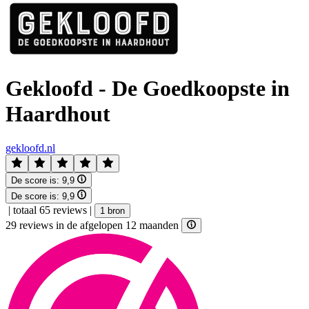
Gekloofd - De Goedkoopste in
Haardhout
gekloofd.nl
De score is:
9,9
De score is:
9,9
|
totaal 65 reviews
|
1 bron
29 reviews in de afgelopen 12 maanden