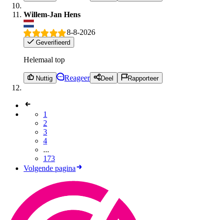
Willem-Jan Hens
8-8-2026
Geverifieerd
Helemaal top
Reageer
Nuttig
Deel
Rapporteer
1
2
3
4
...
173
Volgende pagina