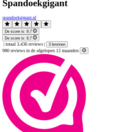
Spandoekgigant
spandoekgigant.nl
De score is:
9,7
De score is:
9,7
|
totaal 3.436 reviews
|
3 bronnen
980 reviews in de afgelopen 12 maanden