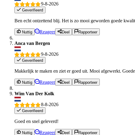
9-8-2026
Geverifieerd
Ben echt ontzettend blij. Het is zo mooi geworden goede kwalitei
Reageer
Nuttig
Deel
Rapporteer
Anca van Bergen
9-8-2026
Geverifieerd
Makkelijk te maken en ziet er goed uit. Mooi afgewerkt. Goede
Reageer
Nuttig
Deel
Rapporteer
Wim Van Der Kolk
8-8-2026
Geverifieerd
Goed en snel geleverd!
Reageer
Nuttig
Deel
Rapporteer