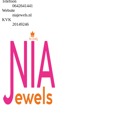
Telefoon
0642641441
Website
niajewels.nl
KVK
20149246