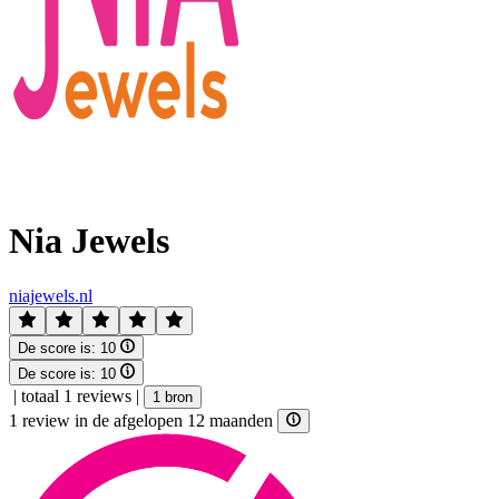
Nia Jewels
niajewels.nl
De score is:
10
De score is:
10
|
totaal 1 reviews
|
1 bron
1 review in de afgelopen 12 maanden