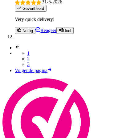
31-5-2026
Geverifieerd
Very quick delivery!
Reageer
Nuttig
Deel
1
2
3
Volgende pagina