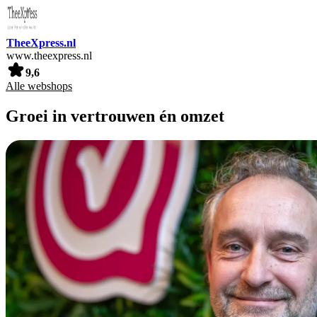
TheeXpress.nl
www.theexpress.nl
9,6
Alle webshops
Groei in vertrouwen én omzet