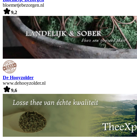
bloemetjebezorgen.nl
9,2
De Hooyzolder
www.dehooyzolder.nl
9,6