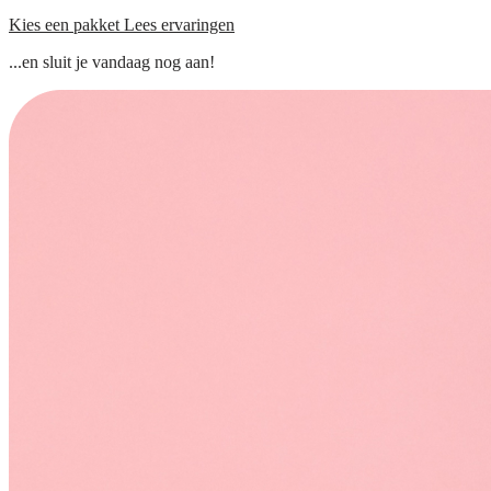
Kies een pakket
Lees ervaringen
...en sluit je vandaag nog aan!