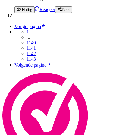
Reageer
Nuttig
Deel
Vorige pagina
1
...
1140
1141
1142
1143
Volgende pagina