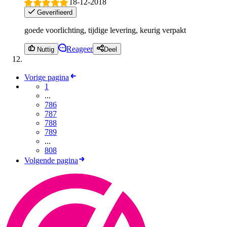
18-12-2018
Geverifieerd
goede voorlichting, tijdige levering, keurig verpakt
Reageer
Nuttig
Deel
Vorige pagina
1
...
786
787
788
789
...
808
Volgende pagina