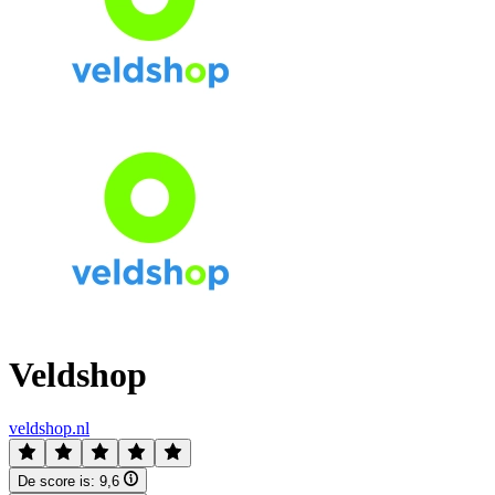
Veldshop
veldshop.nl
De score is:
9,6