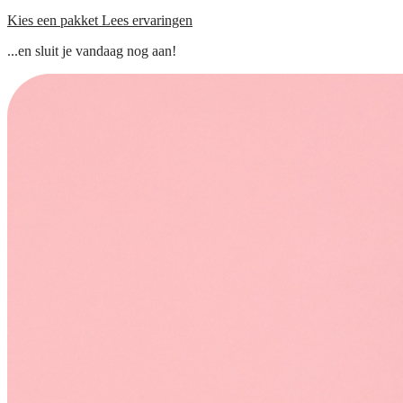
Kies een pakket
Lees ervaringen
...en sluit je vandaag nog aan!